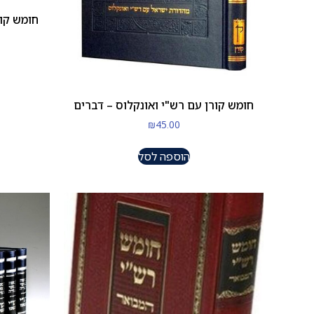
חומש קור
חומש קורן עם רש"י ואונקלוס – דברים
₪
45.00
הוספה לסל