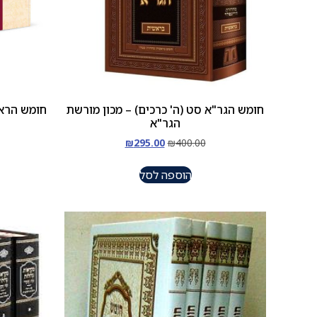
חומש הגר"א סט (ה' כרכים) – מכון מורשת
חומש הראי
הגר"א
₪
295.00
₪
400.00
הוספה לסל