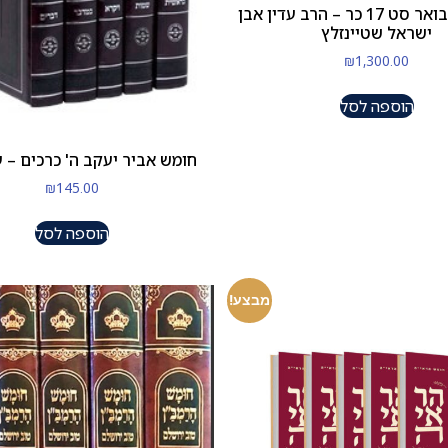
התנ"ך המבואר סט 17 כר – הרב עדין אבן
ישראל שטיינזלץ
₪
1,300.00
הוספה לסל
חומש אביר יעקב ה' כרכים – ע
₪
145.00
הוספה לסל
מבצע!