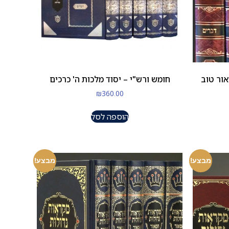
אור טוב
חומש ורש"י – יסוד מלכות ה' כרכים
₪
360.00
הוספה לסל
מבצע!
מבצע!