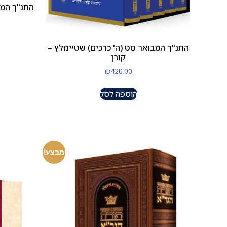
התנ"ך המבואר סט (ה' כרכים) שטיינזלץ –
קורן
₪
420.00
הוספה לסל
מבצע!