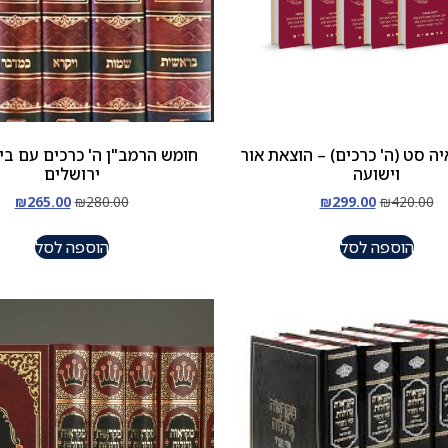
ה סט (ה' כרכים) – הוצאת אור
חומש הרמב"ן ה' כרכים עם בי
וישועה
ירושלים
₪
265.00
₪
280.00
₪
299.00
₪
420.00
הוספה לסל
הוספה לסל